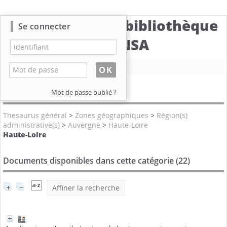
Catalogue de la bibliothèque
Se connecter
du CBNSA
Nouvelle recherche
Catégories
Mot de passe oublié ?
Thesaurus général
>
Zones géographiques
>
Région(s)
administrative(s)
>
Auvergne
>
Haute-Loire
Haute-Loire
Documents disponibles dans cette catégorie (
22
)
Affiner la recherche