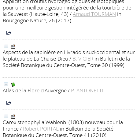
Application d'outils hydrogéologiques et isotopiques
pour une meilleure gestion intégérée de la tourbière de
la Sauvetat (Haute-Loire, 43)
/
Arnaud TOURMAN
in
Bourgogne Nature, 26 (2017)
Aspects de la sapinière en Livradois sud-occidental et sur
le plateau de La Chaise-Dieu
/
B. VIGIER
in Bulletin de la
Société Botanique du Centre-Ouest, Tome 30 (1999)
Atlas de la Flore d'Auvergne
/
P. ANTONETTI
Carex stenophylla Wahlenb. (1803) nouveau pour la
France
/
Robert PORTAL
in Bulletin de la Société
Botanique du Centre-Ouest, Tome 41 (2010)