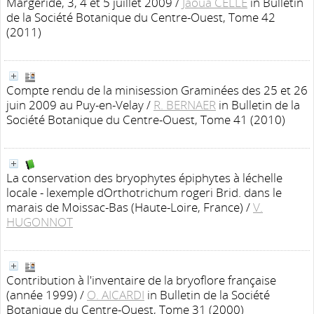
Margeride, 3, 4 et 5 juillet 2009
/
Jaoua CELLE
in Bulletin
de la Société Botanique du Centre-Ouest, Tome 42
(2011)
Compte rendu de la minisession Graminées des 25 et 26
juin 2009 au Puy-en-Velay
/
R. BERNAER
in Bulletin de la
Société Botanique du Centre-Ouest, Tome 41 (2010)
La conservation des bryophytes épiphytes à léchelle
locale - lexemple dOrthotrichum rogeri Brid. dans le
marais de Moissac-Bas (Haute-Loire, France)
/
V.
HUGONNOT
Contribution à l'inventaire de la bryoflore française
(année 1999)
/
O. AICARDI
in Bulletin de la Société
Botanique du Centre-Ouest, Tome 31 (2000)