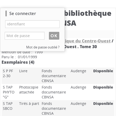
Catalogue de la bibliothèque
Se connecter
du CBNSA
Nouvelle recherche
Bulletin de la Société Botanique du Centre-Ouest
/
Société Botanique du Centre-Ouest .
Tome 30
Mot de passe oublié ?
Mention de date : 1999
Paru le : 01/01/1999
Exemplaires (4)
S P PF
Livre
Fonds
Audenge
Disponible
2-30
documentaire
CBNSA
S TAP
Photocopie
Fonds
Audenge
Disponible
PHYTO
attachée
documentaire
"G"
CBNSA
S TAP
Tirés à part
Fonds
Audenge
Disponible
SBCO
documentaire
CBNSA