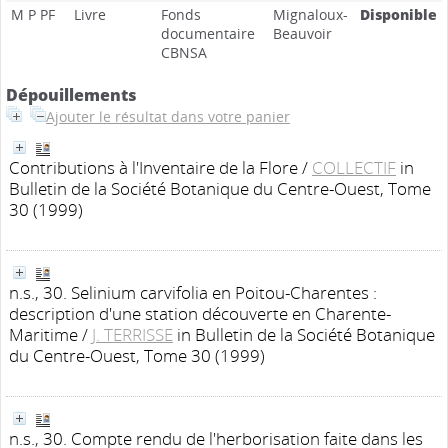
M P PF
Livre
Fonds
Mignaloux-
Disponible
documentaire
Beauvoir
CBNSA
Dépouillements
Ajouter le résultat dans votre panier
Contributions à l'Inventaire de la Flore
/
COLLECTIF
in
Bulletin de la Société Botanique du Centre-Ouest, Tome
30 (1999)
n.s., 30. Selinium carvifolia en Poitou-Charentes :
description d'une station découverte en Charente-
Maritime
/
J. TERRISSE
in Bulletin de la Société Botanique
du Centre-Ouest, Tome 30 (1999)
n.s., 30. Compte rendu de l'herborisation faite dans les