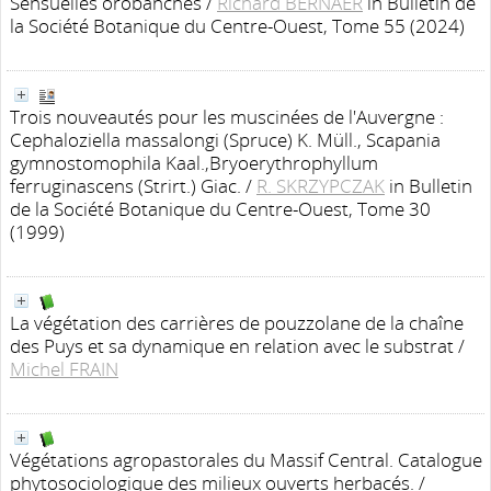
Sensuelles orobanches
/
Richard BERNAER
in Bulletin de
la Société Botanique du Centre-Ouest, Tome 55 (2024)
Trois nouveautés pour les muscinées de l'Auvergne :
Cephaloziella massalongi (Spruce) K. Müll., Scapania
gymnostomophila Kaal.,Bryoerythrophyllum
ferruginascens (Strirt.) Giac.
/
R. SKRZYPCZAK
in Bulletin
de la Société Botanique du Centre-Ouest, Tome 30
(1999)
La végétation des carrières de pouzzolane de la chaîne
des Puys et sa dynamique en relation avec le substrat
/
Michel FRAIN
Végétations agropastorales du Massif Central. Catalogue
phytosociologique des milieux ouverts herbacés.
/