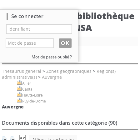
Catalogue de la bibliothèque
Se connecter
du CBNSA
Nouvelle recherche
Catégories
Mot de passe oublié ?
Thesaurus général
>
Zones géographiques
>
Région(s)
administrative(s)
>
Auvergne
Allier
Cantal
Haute-Loire
Puy-de-Dôme
Auvergne
Documents disponibles dans cette catégorie (
90
)
Affiner la recherche