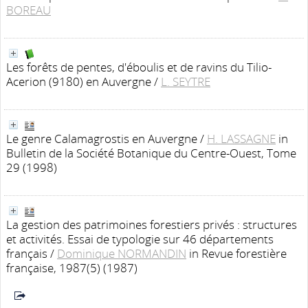
BOREAU
Les forêts de pentes, d'éboulis et de ravins du Tilio-
Acerion (9180) en Auvergne
/
L. SEYTRE
Le genre Calamagrostis en Auvergne
/
H. LASSAGNE
in
Bulletin de la Société Botanique du Centre-Ouest, Tome
29 (1998)
La gestion des patrimoines forestiers privés : structures
et activités. Essai de typologie sur 46 départements
français
/
Dominique NORMANDIN
in Revue forestière
française, 1987(5) (1987)