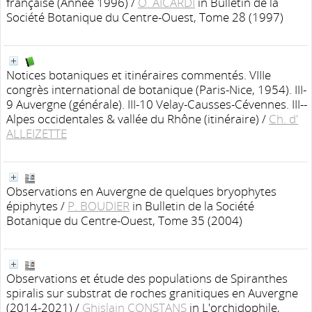
française (Année 1996)
/
O. AICARDI
in Bulletin de la
Société Botanique du Centre-Ouest, Tome 28 (1997)
Notices botaniques et itinéraires commentés. VIIIe
congrès international de botanique (Paris-Nice, 1954). III-
9 Auvergne (générale). III-10 Velay-Causses-Cévennes. III--
Alpes occidentales & vallée du Rhône (itinéraire)
/
Ch. d'
ALLEIZETTE
Observations en Auvergne de quelques bryophytes
épiphytes
/
P. BOUDIER
in Bulletin de la Société
Botanique du Centre-Ouest, Tome 35 (2004)
Observations et étude des populations de Spiranthes
spiralis sur substrat de roches granitiques en Auvergne
(2014-2021)
/
Ghislain CONSTANS
in L'orchidophile,