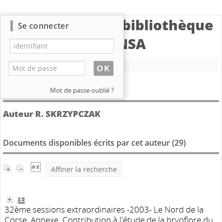
Catalogue de la bibliothèque
Se connecter
du CBNSA
Nouvelle recherche
Détail de l'auteur
Mot de passe oublié ?
Auteur R. SKRZYPCZAK
Documents disponibles écrits par cet auteur (
29
)
Affiner la recherche
32ème sessions extraordinaires -2003- Le Nord de la
Corse. Annexe. Contribution à l'étude de la bryoflore du