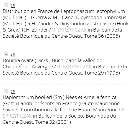
Distribution en France de Leptophascum leptophyllum
(Müll. Hal.) J. Guerra & M.J. Cano, Didymodon umbrosus
(Müll. Hal.) R.H. Zander & Didymodon australasiae (Hook.
& Grev.) R.H. Zander
/
R. SKRZYPCZAK
in Bulletin de la
Société Botanique du Centre-Ouest, Tome 36 (2005)
Douinia ovata (Dicks.) Buch. dans la vallée de
Chaudefour, Auvergne
/
R. SKRZYPCZAK
in Bulletin de la
Société Botanique du Centre-Ouest, Tome 29 (1998)
Haplomitrium hookeri (Sm.) Nees et Arnelia fennica
(Gott.) Landb. présents en France (Haute-Maurienne,
Savoie). Contribution à la flore de Haute-Maurienne
/
R.
SKRZYPCZAK
in Bulletin de la Société Botanique du
Centre-Ouest, Tome 32 (2001)