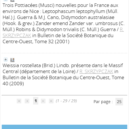
Trois Pottiacées (Musci) nouvelles pour la France aux
environs de Nice : Leptophascum leptophyllum (Müll.
Hal.) J. Guerra & M.J. Cano, Didymodon australasiae
(Hook. & grev.) Zander emend Zander var. umbrosus (C.
Müll.) Robins & Didymodon trivialis (C. Müll.) Guerra
/
R.
SKRZYPCZAK
in Bulletin de la Société Botanique du
Centre-Ouest, Tome 32 (2001)
Weissia rostellata (Brid.) Lindb. présente dans le Massif
Central (département de la Loire)
/
R. SKRZYPCZAK
in
Bulletin de la Société Botanique du Centre-Ouest, Tome
40 (2009)
1
(1 - 29 / 29)
Par page :
25