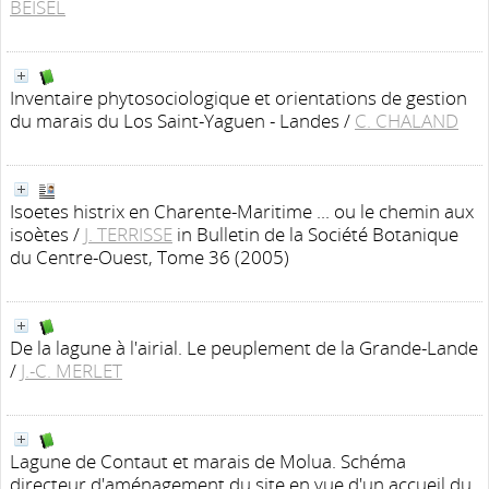
BEISEL
Inventaire phytosociologique et orientations de gestion
du marais du Los Saint-Yaguen - Landes
/
C. CHALAND
Isoetes histrix en Charente-Maritime ... ou le chemin aux
isoètes
/
J. TERRISSE
in Bulletin de la Société Botanique
du Centre-Ouest, Tome 36 (2005)
De la lagune à l'airial. Le peuplement de la Grande-Lande
/
J.-C. MERLET
Lagune de Contaut et marais de Molua. Schéma
directeur d'aménagement du site en vue d'un accueil du