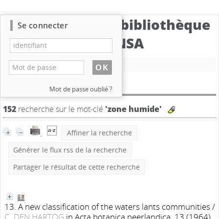
Catalogue de la bibliothèque
Se connecter
du CBNSA
Nouvelle recherche
Résultat de la recherche
Mot de passe oublié ?
152
recherche sur le mot-clé
'zone humide'
Affiner la recherche
Générer le flux rss de la recherche
Partager le résultat de cette recherche
13. A new classification of the waters lants communities
/
C. DEN HARTOG
in Acta botanica neerlandica, 13 (1964)