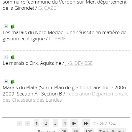
sommaire (commune du Verdon-sur-Mer, département
de la Gironde)
/
G. CAZE
Les marais du Nord Médoc : une réussite en matière de
gestion écologique
/
C. PÉRÉ
Le marais d'Orx. Aquitaine
/
J.-S. DEVISSE
Marais du Plata (Sore). Plan de gestion transitoire 2006-
2009. Section A - Section B
/
Fédération Départementale
des Chasseurs des Landes
1
2
3
4
(1 - 50 / 152)
Par page :
25
50
100
Tout afficher