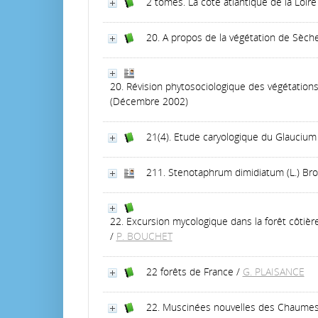
2 tomes. La côte atlantique de la Loire
20. A propos de la végétation de Sèch
20. Révision phytosociologique des végétations
(Décembre 2002)
21(4). Etude caryologique du Glaucium
211. Stenotaphrum dimidiatum (L.) Br
22. Excursion mycologique dans la forêt côtiè
/
P. BOUCHET
22 forêts de France
/
G. PLAISANCE
22. Muscinées nouvelles des Chaume