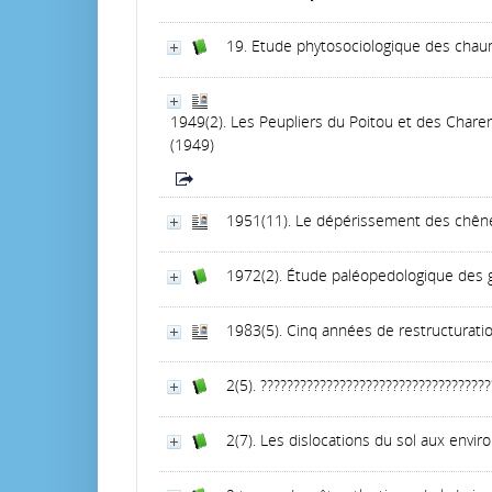
19. Etude phytosociologique des cha
1949(2). Les Peupliers du Poitou et des Charen
(1949)
1951(11). Le dépérissement des chên
1972(2). Étude paléopedologique des gr
1983(5). Cinq années de restructurati
2(5). ???????????????????????????????????
2(7). Les dislocations du sol aux envi