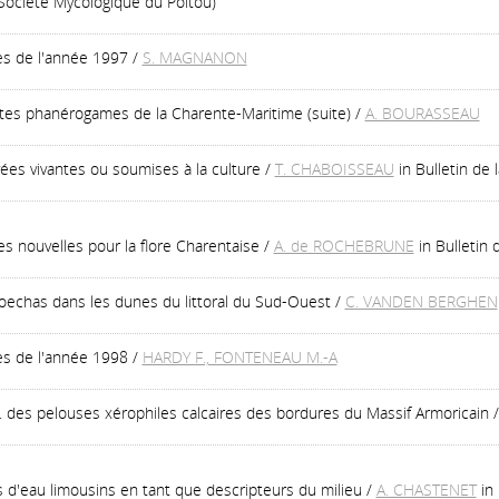
a Société Mycologique du Poitou)
es de l'année 1997
/
S. MAGNANON
ntes phanérogames de la Charente-Maritime (suite)
/
A. BOURASSEAU
ées vivantes ou soumises à la culture
/
T. CHABOISSEAU
in Bulletin de
es nouvelles pour la flore Charentaise
/
A. de ROCHEBRUNE
in Bulletin
toechas dans les dunes du littoral du Sud-Ouest
/
C. VANDEN BERGHEN
es de l'année 1998
/
HARDY F., FONTENEAU M.-A
. des pelouses xérophiles calcaires des bordures du Massif Armoricain
 d'eau limousins en tant que descripteurs du milieu
/
A. CHASTENET
in