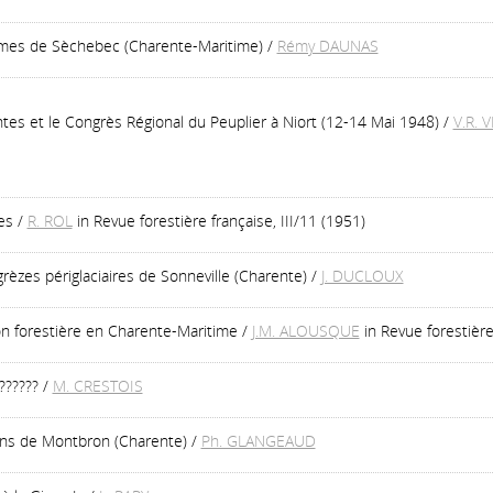
umes de Sèchebec (Charente-Maritime)
/
Rémy DAUNAS
tes et le Congrès Régional du Peuplier à Niort (12-14 Mai 1948)
/
V.R.
es
/
R. ROL
in Revue forestière française, III/11 (1951)
èzes périglaciaires de Sonneville (Charente)
/
J. DUCLOUX
on forestière en Charente-Maritime
/
J.M. ALOUSQUE
in Revue forestière
??????
/
M. CRESTOIS
rons de Montbron (Charente)
/
Ph. GLANGEAUD