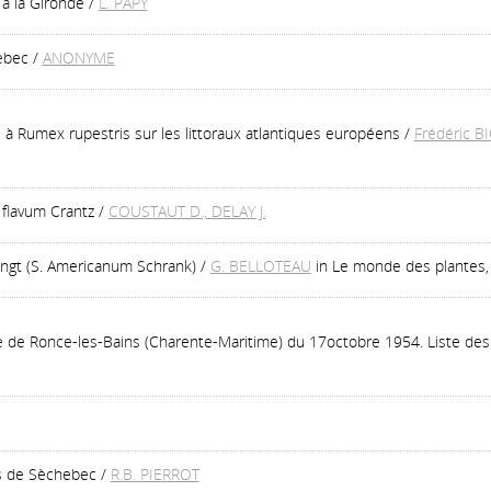
 à la Gironde
/
L. PAPY
ebec
/
ANONYME
 à Rumex rupestris sur les littoraux atlantiques européens
/
Frédéric B
 flavum Crantz
/
COUSTAUT D., DELAY J.
ongt (S. Americanum Schrank)
/
G. BELLOTEAU
in Le monde des plantes, 
re de Ronce-les-Bains (Charente-Maritime) du 17octobre 1954. Liste de
s de Sèchebec
/
R.B. PIERROT