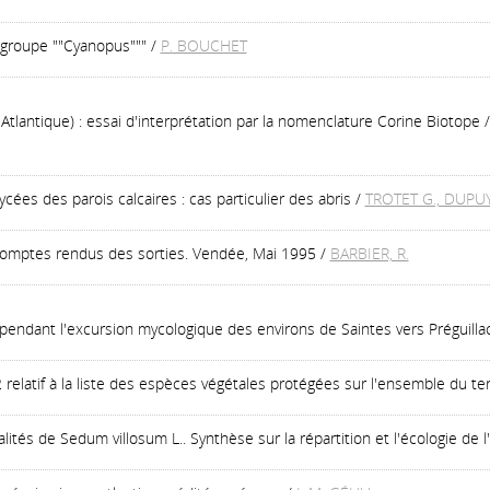
u groupe ""Cyanopus"""
/
P. BOUCHET
Atlantique) : essai d'interprétation par la nomenclature Corine Biotope
ées des parois calcaires : cas particulier des abris
/
TROTET G., DUPUY
omptes rendus des sorties. Vendée, Mai 1995
/
BARBIER, R.
pendant l'excursion mycologique des environs de Saintes vers Préguill
relatif à la liste des espèces végétales protégées sur l'ensemble du terr
ités de Sedum villosum L.. Synthèse sur la répartition et l'écologie de 