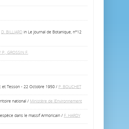
/
D. BILLIARD
in Le Journal de Botanique, n°12
 P., GROSSIN F.
ac et Tesson - 22 Octobre 1950
/
P. BOUCHET
itoire national
/
Ministère de lEnvironnement
l'espèce dans le massif Armoricain
/
F. HARDY