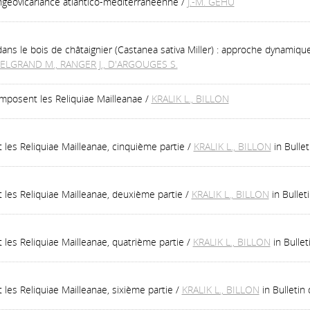
syngéovicariance atlantico-méditérranéenne
/
J.-M. GÉHU
s dans le bois de châtaignier (Castanea sativa Miller) : approche dynam
ELGRAND M., RANGER J., D'ARGOUGES S.
mposent les Reliquiae Mailleanae
/
KRALIK L., BILLON
es Reliquiae Mailleanae, cinquième partie
/
KRALIK L., BILLON
in Bulle
les Reliquiae Mailleanae, deuxième partie
/
KRALIK L., BILLON
in Bulle
es Reliquiae Mailleanae, quatrième partie
/
KRALIK L., BILLON
in Bulle
es Reliquiae Mailleanae, sixième partie
/
KRALIK L., BILLON
in Bulletin