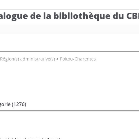
alogue de la bibliothèque du C
Région(s) administrative(s)
>
Poitou-Charentes
orie (
1276
)