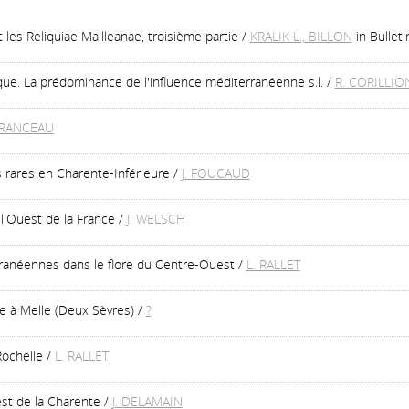
es Reliquiae Mailleanae, troisième partie
/
KRALIK L., BILLON
in Bullet
ique. La prédominance de l'influence méditerranéenne s.l.
/
R. CORILLIO
URANCEAU
s rares en Charente-Inférieure
/
J. FOUCAUD
 l'Ouest de la France
/
J. WELSCH
rranéennes dans le flore du Centre-Ouest
/
L. RALLET
te à Melle (Deux Sèvres)
/
?
Rochelle
/
L. RALLET
st de la Charente
/
J. DELAMAIN