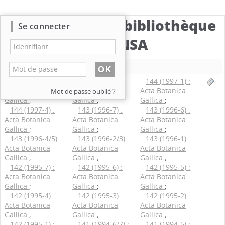
Catalogue de la bibliothèque
Se connecter
du CBNSA
Nouvelle recherche
144 (1997-3) :
144 (1997-2) :
144 (1997-1) :
Acta Botanica
Acta Botanica
Acta Botanica
Mot de passe oublié ?
Gallica
;
Gallica
;
Gallica
;
144 (1997-4) :
143 (1996-7) :
143 (1996-6) :
Acta Botanica
Acta Botanica
Acta Botanica
Gallica
;
Gallica
;
Gallica
;
143 (1996-4/5) :
143 (1996-2/3) :
143 (1996-1) :
Acta Botanica
Acta Botanica
Acta Botanica
Gallica
;
Gallica
;
Gallica
;
142 (1995-7) :
142 (1995-6) :
142 (1995-5) :
Acta Botanica
Acta Botanica
Acta Botanica
Gallica
;
Gallica
;
Gallica
;
142 (1995-4) :
142 (1995-3) :
142 (1995-2) :
Acta Botanica
Acta Botanica
Acta Botanica
Gallica
;
Gallica
;
Gallica
;
142 (1995-1) :
141 (1994-6/7) :
141 (1994-5) :