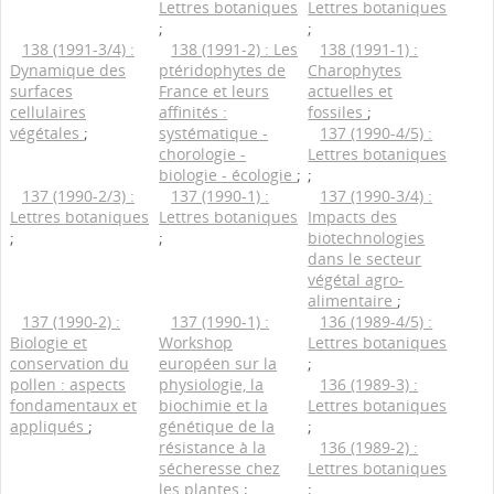
Lettres botaniques
Lettres botaniques
;
;
138 (1991-3/4) :
138 (1991-2) : Les
138 (1991-1) :
Dynamique des
ptéridophytes de
Charophytes
surfaces
France et leurs
actuelles et
cellulaires
affinités :
fossiles
;
végétales
;
systématique -
137 (1990-4/5) :
chorologie -
Lettres botaniques
biologie - écologie
;
;
137 (1990-2/3) :
137 (1990-1) :
137 (1990-3/4) :
Lettres botaniques
Lettres botaniques
Impacts des
;
;
biotechnologies
dans le secteur
végétal agro-
alimentaire
;
137 (1990-2) :
137 (1990-1) :
136 (1989-4/5) :
Biologie et
Workshop
Lettres botaniques
conservation du
européen sur la
;
pollen : aspects
physiologie, la
136 (1989-3) :
fondamentaux et
biochimie et la
Lettres botaniques
appliqués
;
génétique de la
;
résistance à la
136 (1989-2) :
sécheresse chez
Lettres botaniques
les plantes
;
;