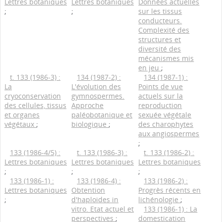
Lettres botaniques
Lettres botaniques
Données actuelles
;
;
sur les tissus
conducteurs.
Complexité des
structures et
diversité des
mécanismes mis
en jeu
;
t. 133 (1986-3) :
134 (1987-2) :
134 (1987-1) :
La
L'évolution des
Points de vue
cryoconservation
gymnospermes.
actuels sur la
des cellules, tissus
Approche
reproduction
et organes
paléobotanique et
sexuée végétale
végétaux
;
biologique
;
des charophytes
aux angiospermes
;
133 (1986-4/5) :
t. 133 (1986-3) :
t. 133 (1986-2) :
Lettres botaniques
Lettres botaniques
Lettres botaniques
;
;
;
133 (1986-1) :
133 (1986-4) :
133 (1986-2) :
Lettres botaniques
Obtention
Progrès récents en
;
d'haploides in
lichénologie
;
vitro. Etat actuel et
133 (1986-1) : La
perspectives
;
domestication