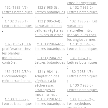
chez les végétaux
;
132 (1985-4/5) :
132 (1985-3) :
t. 132 (1985-2) :
Lettres botaniques
Lettres botaniques
Lettres botaniques
;
;
;
t. 132 (1985-1) :
132 (1985-3/4) :
132 (1985-2) : Les
Lettres botaniques
La variabilité des
variations
;
cellules végétales
naturelles intro-
cultivées in vitro
;
individuelles chez
les angiospermes
;
132 (1985-1) : La
t. 131 (1984-4/5) :
t. 131 (1984-3) :
prolifération chez
Lettres botaniques
Lettres botaniques
les plantes :
;
;
induction et
t. 131 (1984-2) :
131 (1984-1) :
contrôle
;
Lettres botaniques
Lettres botaniques
;
;
131 (1984-2/3/4) :
131 (1984-1) :
130 (1983-4/5) :
Bioclimatologie
Adaptation des
Lettres botaniques
méditerranéenne
;
végétaux à la
;
sécheresse.
t. 130 (1983-3) :
Stratégies et
Lettres botaniques
mécanismes
;
;
t. 130 (1983-2) :
t. 130 (1983-1) :
130 (1983-3/4) :
Lettres botaniques
Lettres botaniques
Les cotylédons