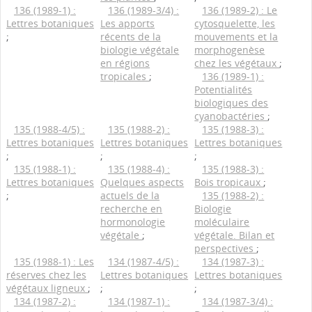
136 (1989-1) :
136 (1989-3/4) :
136 (1989-2) : Le
Lettres botaniques
Les apports
cytosquelette, les
;
récents de la
mouvements et la
biologie végétale
morphogenèse
en régions
chez les végétaux
;
tropicales
;
136 (1989-1) :
Potentialités
biologiques des
cyanobactéries
;
135 (1988-4/5) :
135 (1988-2) :
135 (1988-3) :
Lettres botaniques
Lettres botaniques
Lettres botaniques
;
;
;
135 (1988-1) :
135 (1988-4) :
135 (1988-3) :
Lettres botaniques
Quelques aspects
Bois tropicaux
;
;
actuels de la
135 (1988-2) :
recherche en
Biologie
hormonologie
moléculaire
végétale
;
végétale. Bilan et
perspectives
;
135 (1988-1) : Les
134 (1987-4/5) :
134 (1987-3) :
réserves chez les
Lettres botaniques
Lettres botaniques
végétaux ligneux
;
;
;
134 (1987-2) :
134 (1987-1) :
134 (1987-3/4) :