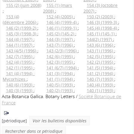
155 (2) (juin 2008)
155 (1) (mars
154 (3) (octobre
;
2008)
;
2007)
;
153 (4)
152 (4) (2005)
;
150 (2) (2003)
;
(décembre 2006)
;
146 (4) (1999-4)
;
146 (3) (1999-3)
;
146 (2) (1999-2)
;
146 (1) (1999-1)
;
145 (4) (1998-4)
;
145 (3) (1998-3)
;
145 (2) (145-2)
;
145 (1) (145-1)
;
144 (4) (1997)
;
144 (3) (1997)
;
144(2) (1997)
;
144 (1) (1997)
;
143 (7) (1996)
;
143 (6) (1996)
;
143 (4/5) (1996)
;
143 (2/3) (1996)
;
143 (1) (1996)
;
142 (7) (1995)
;
142 (6) (1995)
;
142 (5) (1995)
;
142 (4) (1995)
;
142 (3) (1995)
;
142 (2) (1995)
;
142 (1) (1995)
;
141 (6/7) (1994)
;
141 (5) (1994)
;
141 (4) (1994) :
141 (3) (1994)
;
141 (2) (1994)
;
Mycorhizes
;
141 (1) (1994)
;
140 (7) (1993)
;
140 (6) (1993)
;
140 (5) (1993)
;
140 (4) (1993)
;
140 (3) (1993)
;
140 (2) (1993)
;
140 (1) (1993)
;
Acta Botanica Gallica. Botany Letters
/
Société Botanique de
France
[périodique]
Voir les bulletins disponibles
Rechercher dans ce périodique