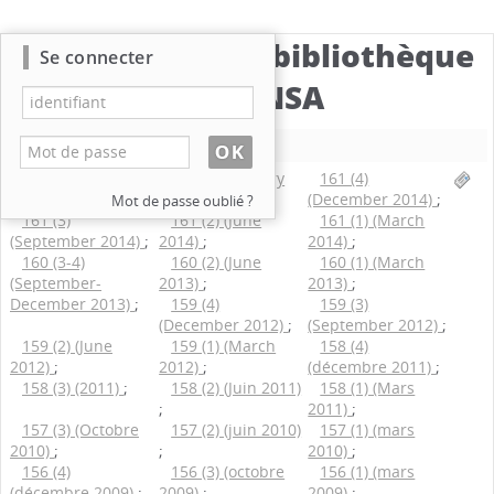
Catalogue de la bibliothèque
Se connecter
du CBNSA
Nouvelle recherche
162 (2) (June
162 (1) (January
161 (4)
2015)
;
2015)
;
(December 2014)
;
Mot de passe oublié ?
161 (3)
161 (2) (June
161 (1) (March
(September 2014)
;
2014)
;
2014)
;
160 (3-4)
160 (2) (June
160 (1) (March
(September-
2013)
;
2013)
;
December 2013)
;
159 (4)
159 (3)
(December 2012)
;
(September 2012)
;
159 (2) (June
159 (1) (March
158 (4)
2012)
;
2012)
;
(décembre 2011)
;
158 (3) (2011)
;
158 (2) (Juin 2011)
158 (1) (Mars
;
2011)
;
157 (3) (Octobre
157 (2) (juin 2010)
157 (1) (mars
2010)
;
;
2010)
;
156 (4)
156 (3) (octobre
156 (1) (mars
(décembre 2009)
;
2009)
;
2009)
;