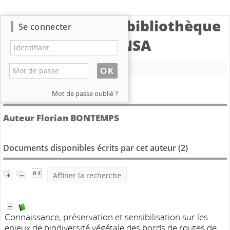
Catalogue de la bibliothèque
Se connecter
du CBNSA
Nouvelle recherche
Détail de l'auteur
Mot de passe oublié ?
Auteur Florian BONTEMPS
Documents disponibles écrits par cet auteur (
2
)
Affiner la recherche
Connaissance, préservation et sensibilisation sur les
enjeux de biodiversité végétale des bords de routes de