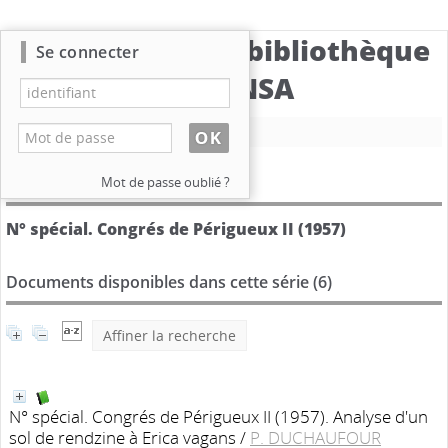
Catalogue de la bibliothèque
Se connecter
du CBNSA
Nouvelle recherche
Détail de la série
Mot de passe oublié ?
N° spécial. Congrés de Périgueux II (1957)
Documents disponibles dans cette série (
6
)
Affiner la recherche
N° spécial. Congrés de Périgueux II (1957). Analyse d'un
sol de rendzine à Erica vagans
/
P. DUCHAUFOUR