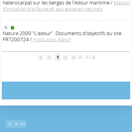
heterocarpa) sur les berges de l'Adour maritime
/
Maison
d'Initiation à la faune et aux espaces naturels
Natura 2000 "L'adour". Documents d'objectifs du site
FR7200724
/
Institution Adour
1
(1 - 2 / 2)
A-
A
A+