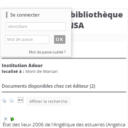
Catalogue de la bibliothèque
Se connecter
du CBNSA
Nouvelle recherche
Détail de l'éditeur
Mot de passe oublié ?
Institution Adour
localisé à :
Mont-de-Marsan
Documents disponibles chez cet éditeur (
2
)
Affiner la recherche
État des lieux 2006 de l'Angélique des estuaires (Angelica