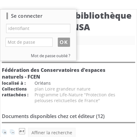
Catalogue de la bibliothèque
Se connecter
du CBNSA
Nouvelle recherche
Détail de l'éditeur
Mot de passe oublié ?
Fédération des Conservatoires d'espaces
naturels - FCEN
localisé à :
Orléans
Collections
plan Loire grandeur nature
rattachées :
Programme Life-Nature "Protection des
pelouses relictuelles de France"
Documents disponibles chez cet éditeur (
12
)
Affiner la recherche