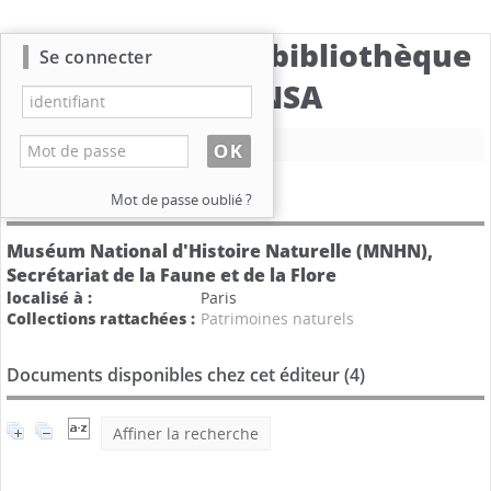
Catalogue de la bibliothèque
Se connecter
du CBNSA
Nouvelle recherche
Détail de l'éditeur
Mot de passe oublié ?
Muséum National d'Histoire Naturelle (MNHN),
Secrétariat de la Faune et de la Flore
localisé à :
Paris
Collections rattachées :
Patrimoines naturels
Documents disponibles chez cet éditeur (
4
)
Affiner la recherche