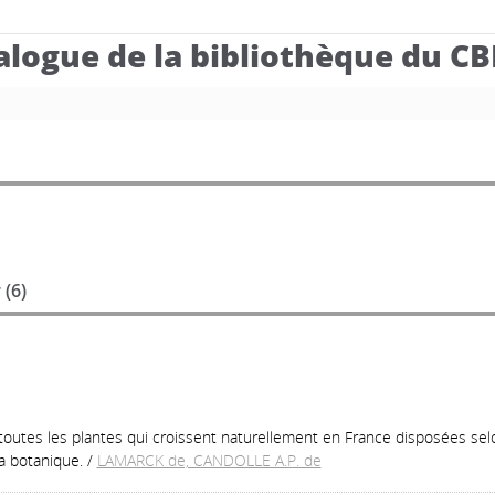
alogue de la bibliothèque du C
 (
6
)
e toutes les plantes qui croissent naturellement en France disposées s
a botanique.
/
LAMARCK de, CANDOLLE A.P. de