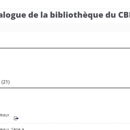
alogue de la bibliothèque du C
 (
21
)
deaux
eaux. Série A