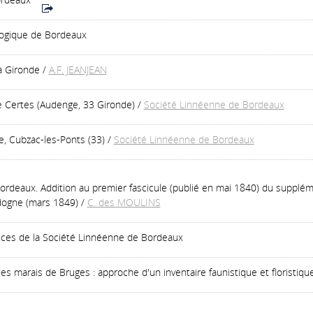
ologique de Bordeaux
a Gironde
/
A.F. JEANJEAN
Certes (Audenge, 33 Gironde)
/
Société Linnéenne de Bordeaux
e, Cubzac-les-Ponts (33)
/
Société Linnéenne de Bordeaux
Bordeaux. Addition au premier fascicule (publié en mai 1840) du supplé
ogne (mars 1849)
/
C. des MOULINS
ces de la Société Linnéenne de Bordeaux
des marais de Bruges : approche d'un inventaire faunistique et floristiqu