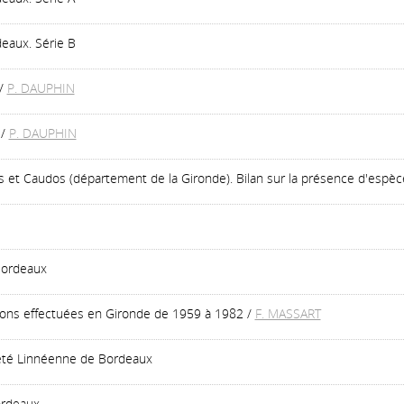
eaux. Série B
/
P. DAUPHIN
/
P. DAUPHIN
et Caudos (département de la Gironde). Bilan sur la présence d'espèc
Bordeaux
ions effectuées en Gironde de 1959 à 1982
/
F. MASSART
ciété Linnéenne de Bordeaux
ordeaux