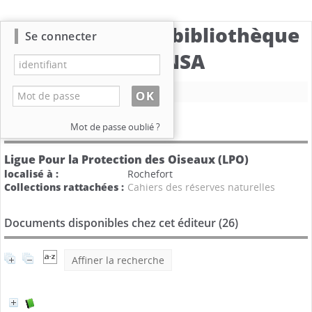
Catalogue de la bibliothèque
Se connecter
du CBNSA
Nouvelle recherche
Détail de l'éditeur
Mot de passe oublié ?
Ligue Pour la Protection des Oiseaux (LPO)
localisé à :
Rochefort
Collections rattachées :
Cahiers des réserves naturelles
Documents disponibles chez cet éditeur (
26
)
Affiner la recherche