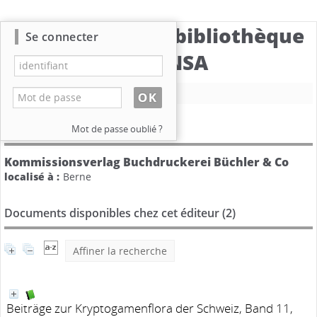
Catalogue de la bibliothèque
Se connecter
du CBNSA
Nouvelle recherche
Détail de l'éditeur
Mot de passe oublié ?
Kommissionsverlag Buchdruckerei Büchler & Co
localisé à :
Berne
Documents disponibles chez cet éditeur (
2
)
Affiner la recherche
Beiträge zur Kryptogamenflora der Schweiz, Band 11,