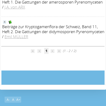
Heft 1. Die Gattungen der amerosporen Pyrenomyceten
/
J.A. von ARX
Beiträge zur Kryptogamenflora der Schweiz, Band 11,
Heft 2. Die Gattungen der didymosporen Pyrenomyceten
/
Emil MÜLLER
1
(1 - 2 / 2)
A-
A
A+