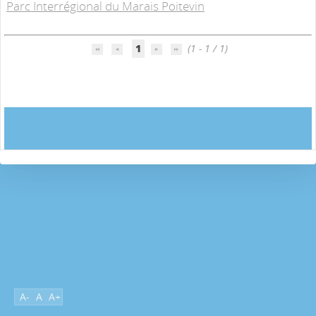
Parc Interrégional du Marais Poitevin
1
(1 - 1 / 1)
A-
A
A+