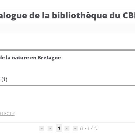
alogue de la bibliothèque du C
 de la nature en Bretagne
 (
1
)
LLECTIF
1
(1 - 1 / 1)