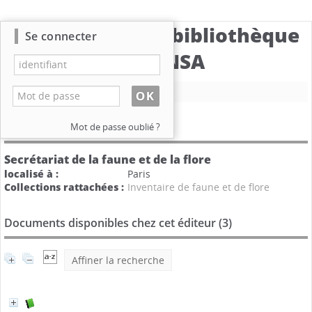
Catalogue de la bibliothèque
Se connecter
du CBNSA
Nouvelle recherche
Détail de l'éditeur
Mot de passe oublié ?
Secrétariat de la faune et de la flore
localisé à :
Paris
Collections rattachées :
Inventaire de faune et de flore
Documents disponibles chez cet éditeur (
3
)
Affiner la recherche