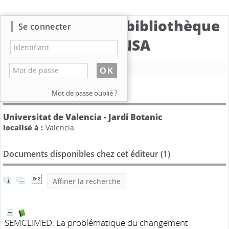
Catalogue de la bibliothèque
Se connecter
du CBNSA
Nouvelle recherche
Détail de l'éditeur
Mot de passe oublié ?
Universitat de Valencia - Jardi Botanic
localisé à :
Valencia
Documents disponibles chez cet éditeur (
1
)
Affiner la recherche
SEMCLIMED. La problématique du changement