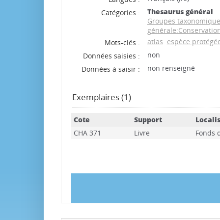
Thesaurus général
Catégories :
Groupes taxonomiqu
générale:Conservatio
atlas
espèce protégé
Mots-clés :
non
Données saisies :
non renseigné
Données à saisir :
Exemplaires (1)
Cote
Support
Locali
CHA 371
Livre
Fonds 