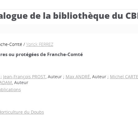
alogue de la bibliothèque du C
anche-Comté
/
Yorick FERREZ
rares ou protégées de Franche-Comté
 ;
Jean-François PROST
, Auteur ;
Max ANDRÉ
, Auteur ;
Michel CART
 VADAM
, Auteur
ublications
Horticulture du Doubs