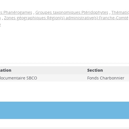
es:Phanérogames
,
Groupes taxonomiques:Ptéridophytes
,
Thématiq
n
,
Zones géographiques:Région(s) administrative(s):Franche-Comté
e
sation
Section
documentaire SBCO
Fonds Charbonnier