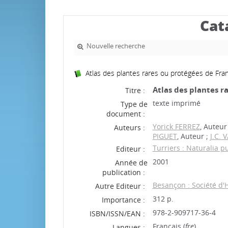
Cat
Nouvelle recherche
Atlas des plantes rares ou protégées de Fr
Atlas des plantes 
Titre :
texte imprimé
Type de
document :
Yorick FERREZ
, Auteur
Auteurs :
PIGUET
, Auteur ;
J.C.
Turriers : Naturalia p
Editeur :
2001
Année de
publication :
Besançon : Société d'
Autre Editeur :
312 p.
Importance :
978-2-909717-36-4
ISBN/ISSN/EAN :
Français (
fre
)
Langues :