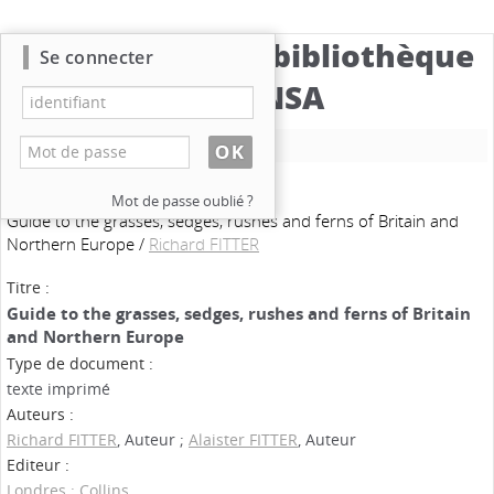
Catalogue de la bibliothèque
Se connecter
du CBNSA
Nouvelle recherche
Mot de passe oublié ?
Guide to the grasses, sedges, rushes and ferns of Britain and
Northern Europe
/
Richard FITTER
Titre :
Guide to the grasses, sedges, rushes and ferns of Britain
and Northern Europe
Type de document :
texte imprimé
Auteurs :
Richard FITTER
, Auteur ;
Alaister FITTER
, Auteur
Editeur :
Londres : Collins