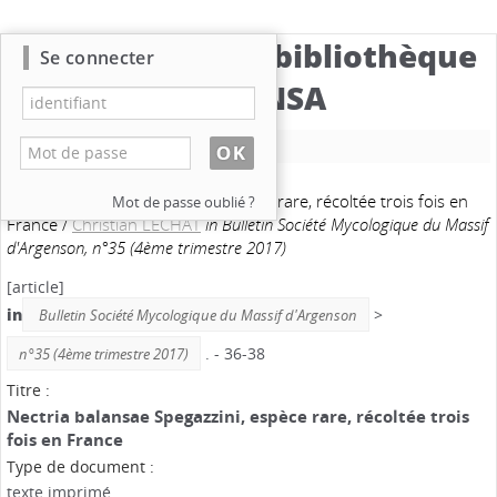
Catalogue de la bibliothèque
Se connecter
du CBNSA
Nouvelle recherche
Nectria balansae Spegazzini, espèce rare, récoltée trois fois en
Mot de passe oublié ?
France
/
Christian LECHAT
in Bulletin Société Mycologique du Massif
d'Argenson, n°35 (4ème trimestre 2017)
[article]
in
>
Bulletin Société Mycologique du Massif d'Argenson
. - 36-38
n°35 (4ème trimestre 2017)
Titre :
Nectria balansae Spegazzini, espèce rare, récoltée trois
fois en France
Type de document :
texte imprimé