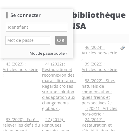
Catalogue de la bibliothèque
Se connecter
du CBNSA
Nouvelle recherche
50 (2026) :
48 (2025)
;
46 (2024) :
Articles hors-série
Articles hors-série
Mot de passe oublié ?
;
;
43 (2023) :
41 (2022) :
39 (2022) :
Articles hors-série
Restauration et
Articles hors-série
;
reconnexion des
;
marais littoraux –
38 (2022) : Sites
Regards croisés
naturels de
sur une solution
compensation :
d'adaptation aux
quels freins et
changements
perspectives ?
;
globaux
;
- (2021) : Articles
hors-série
;
33 (2020) : Forêt :
27 (2019) :
24 (2017) :
relever les défis du
Renouées
Restauration et
changement
envahissantes -
réhabilitation des