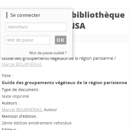
Catalogue de la bibliothèque
Se connecter
du CBNSA
Nouvelle recherche
Mot de passe oublié ?
Guide des groupements végétaux de la région parisienne
/
Marcel BOURNÉRIAS
Titre :
Guide des groupements végétaux de la région parisienne
Type de document :
texte imprimé
Auteurs :
Marcel BOURNÉRIAS
, Auteur
Mention d'édition :
2ème édition entièrement refondue
Editeur :