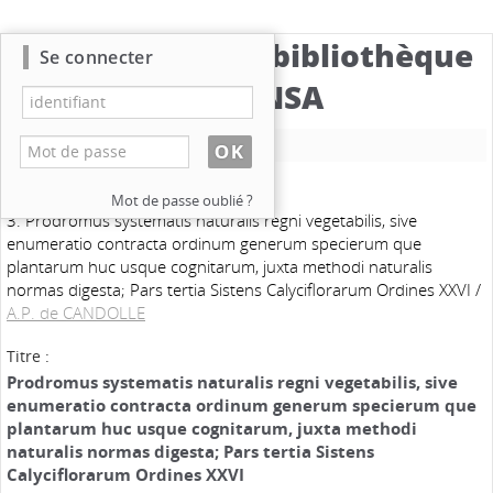
Catalogue de la bibliothèque
Se connecter
du CBNSA
Nouvelle recherche
Mot de passe oublié ?
3. Prodromus systematis naturalis regni vegetabilis, sive
enumeratio contracta ordinum generum specierum que
plantarum huc usque cognitarum, juxta methodi naturalis
normas digesta; Pars tertia Sistens Calyciflorarum Ordines XXVI
/
A.P. de CANDOLLE
Titre :
Prodromus systematis naturalis regni vegetabilis, sive
enumeratio contracta ordinum generum specierum que
plantarum huc usque cognitarum, juxta methodi
naturalis normas digesta; Pars tertia Sistens
Calyciflorarum Ordines XXVI