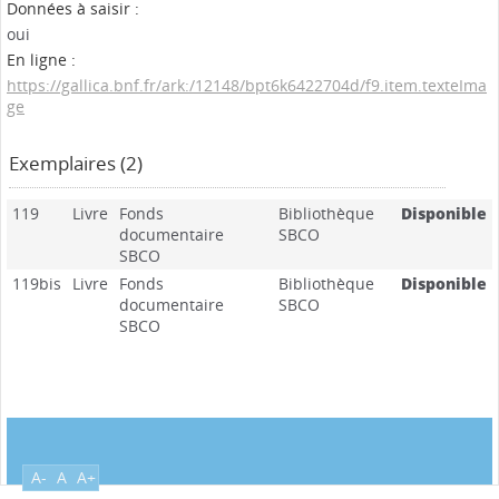
Données à saisir :
oui
En ligne :
https://gallica.bnf.fr/ark:/12148/bpt6k6422704d/f9.item.texteIma
ge
Exemplaires (2)
119
Livre
Fonds
Bibliothèque
Disponible
documentaire
SBCO
SBCO
119bis
Livre
Fonds
Bibliothèque
Disponible
documentaire
SBCO
SBCO
A-
A
A+