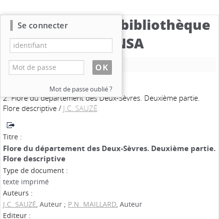
Catalogue de la bibliothèque
Se connecter
du CBNSA
Nouvelle recherche
Mot de passe oublié ?
2. Flore du département des Deux-Sèvres. Deuxième partie.
Flore descriptive
/
J.C. SAUZÉ
Titre :
Flore du département des Deux-Sèvres. Deuxième partie.
Flore descriptive
Type de document :
texte imprimé
Auteurs :
J.C. SAUZÉ
, Auteur ;
P.N. MAILLARD
, Auteur
Editeur :