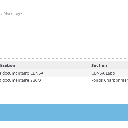
s:Mycologie
lisation
Section
s documentaire CBNSA
CBNSA Labo
s documentaire SBCO
Fonds Charbonnie