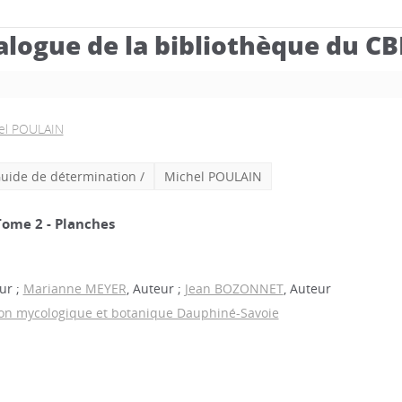
alogue de la bibliothèque du C
el POULAIN
uide de détermination
/
Michel POULAIN
ome 2 - Planches
ur ;
Marianne MEYER
, Auteur ;
Jean BOZONNET
, Auteur
on mycologique et botanique Dauphiné-Savoie