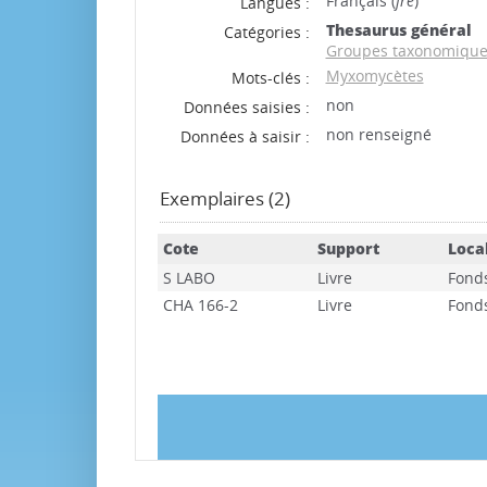
Français (
fre
)
Langues :
Thesaurus général
Catégories :
Groupes taxonomique
Myxomycètes
Mots-clés :
non
Données saisies :
non renseigné
Données à saisir :
Exemplaires (2)
Cote
Support
Loca
S LABO
Livre
Fond
CHA 166-2
Livre
Fond