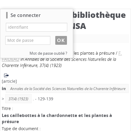
Catalogue de la bibliothèque
Se connecter
du CBNSA
Nouvelle recherche
Les caillebottes à la chardonnette et les plantes à présure
/
F.
Mot de passe oublié ?
FAIDEAU
in Annales de la Société des Sciences Naturelles de la
Charente Inférieure, 37(4) (1923)
[article]
in
Annales de la Société des Sciences Naturelles de la Charente Inférieure
>
. - 129-139
37(4) (1923)
Titre :
Les caillebottes à la chardonnette et les plantes à
présure
Type de document :