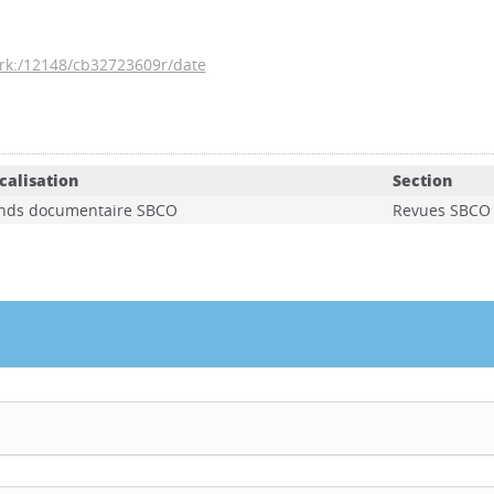
/ark:/12148/cb32723609r/date
calisation
Section
nds documentaire SBCO
Revues SBCO