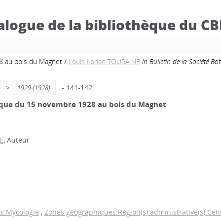
alogue de la bibliothèque du C
8 au bois du Magnet
/
Louis Lorian TOURAINE
in Bulletin de la Société B
>
. - 141-142
1929 (1928)
que du 15 novembre 1928 au bois du Magnet
E
, Auteur
s:Mycologie
,
Zones géographiques:Région(s) administrative(s):Cen