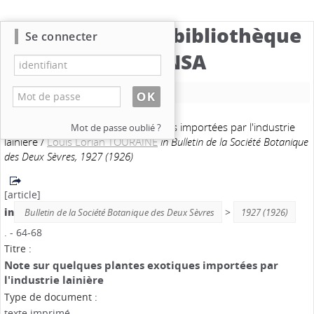
Catalogue de la bibliothèque
Se connecter
du CBNSA
Nouvelle recherche
Note sur quelques plantes exotiques importées par l'industrie
Mot de passe oublié ?
lainière
/
Louis Lorian TOURAINE
in Bulletin de la Société Botanique
des Deux Sèvres, 1927 (1926)
[article]
in
>
Bulletin de la Société Botanique des Deux Sèvres
1927 (1926)
. - 64-68
Titre :
Note sur quelques plantes exotiques importées par
l'industrie lainière
Type de document :
texte imprimé