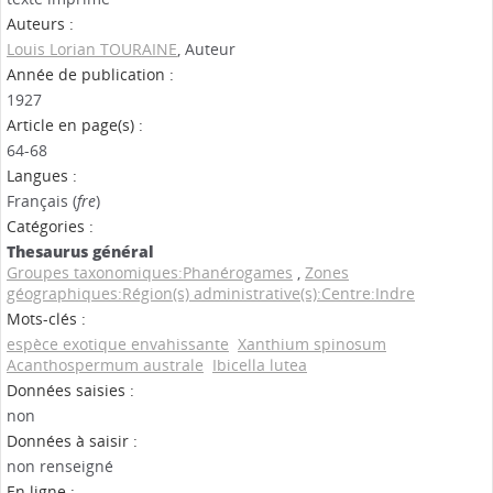
Auteurs :
Louis Lorian TOURAINE
, Auteur
Année de publication :
1927
Article en page(s) :
64-68
Langues :
Français (
fre
)
Catégories :
Thesaurus général
Groupes taxonomiques:Phanérogames
,
Zones
géographiques:Région(s) administrative(s):Centre:Indre
Mots-clés :
espèce exotique envahissante
Xanthium spinosum
Acanthospermum australe
Ibicella lutea
Données saisies :
non
Données à saisir :
non renseigné
En ligne :