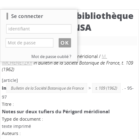
Catalogue de la bibliothèque
Se connecter
du CBNSA
Nouvelle recherche
Notes sur deux tufiers du Périgord méridional
/
M.
Mot de passe oublié ?
IMCHENETZKY
in Bulletin de la Société Botanique de France, t. 109
(1962)
[article]
in
>
. - 95-
Bulletin de la Société Botanique de France
t. 109 (1962)
97
Titre :
Notes sur deux tufiers du Périgord méridional
Type de document :
texte imprimé
Auteurs :