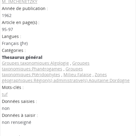
M. IMCHENETZKY
Année de publication :
1962
Article en page(s) :
95-97
Langues :
Français (
fre
)
Catégories :
Thesaurus général
Groupes taxonomiques:Algologie
,
Groupes
taxonomiques:Phanérogames
,
Groupes
taxonomiques:Ptéridophytes
,
Milieu:Falaise
,
Zones
géographiques:Région(s) administrative(s):Aquitaine:Dordogne
Mots-clés :
tuf
Données saisies :
non
Données à saisir :
non renseigné