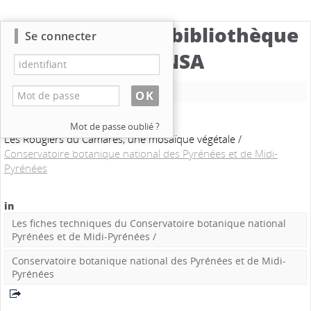
Catalogue de la bibliothèque
Se connecter
du CBNSA
Nouvelle recherche
Mot de passe oublié ?
Les Rougiers du Camarès, une mosaïque végétale
/
Conservatoire botanique national des Pyrénées et de Midi-
Pyrénées
in
Les fiches techniques du Conservatoire botanique national
Pyrénées et de Midi-Pyrénées
/
Conservatoire botanique national des Pyrénées et de Midi-
Pyrénées