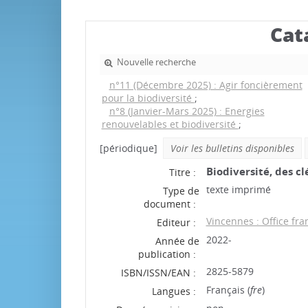
Cat
Nouvelle recherche
n°11 (Décembre 2025) : Agir foncièrement
pour la biodiversité
;
n°8 (Janvier-Mars 2025) : Energies
renouvelables et biodiversité
;
[périodique]
Voir les bulletins disponibles
Biodiversité, des cl
Titre :
texte imprimé
Type de
document :
Vincennes : Office fra
Editeur :
2022-
Année de
publication :
2825-5879
ISBN/ISSN/EAN :
Français (
fre
)
Langues :