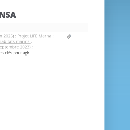
BNSA
in 2025) : Projet LIFE Marha :
 habitats marins
;
-Septembre 2023)
;
es clés pour agir