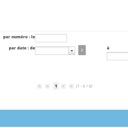
par numéro : le
par date : de
à
1
(1 - 6 / 6)