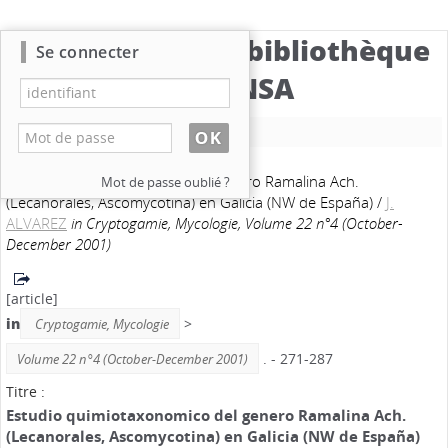
Catalogue de la bibliothèque
Se connecter
du CBNSA
Nouvelle recherche
Estudio quimiotaxonomico del genero Ramalina Ach.
Mot de passe oublié ?
(Lecanorales, Ascomycotina) en Galicia (NW de España)
/
J.
ALVAREZ
in Cryptogamie, Mycologie, Volume 22 n°4 (October-
December 2001)
[article]
in
>
Cryptogamie, Mycologie
. - 271-287
Volume 22 n°4 (October-December 2001)
Titre :
Estudio quimiotaxonomico del genero Ramalina Ach.
(Lecanorales, Ascomycotina) en Galicia (NW de España)