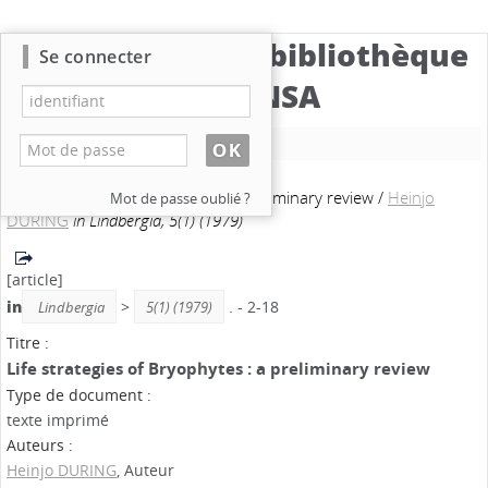
Catalogue de la bibliothèque
Se connecter
du CBNSA
Nouvelle recherche
Life strategies of Bryophytes : a preliminary review
/
Heinjo
Mot de passe oublié ?
DURING
in Lindbergia, 5(1) (1979)
[article]
in
>
. - 2-18
Lindbergia
5(1) (1979)
Titre :
Life strategies of Bryophytes : a preliminary review
Type de document :
texte imprimé
Auteurs :
Heinjo DURING
, Auteur