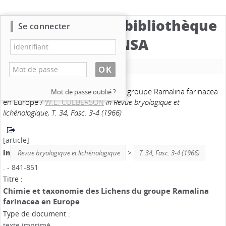
Catalogue de la bibliothèque
Se connecter
du CBNSA
Nouvelle recherche
Chimie et taxonomie des Lichens du groupe Ramalina farinacea
Mot de passe oublié ?
en Europe
/
W.L. CULBERSON
in Revue bryologique et
lichénologique, T. 34, Fasc. 3-4 (1966)
[article]
in
>
Revue bryologique et lichénologique
T. 34, Fasc. 3-4 (1966)
. - 841-851
Titre :
Chimie et taxonomie des Lichens du groupe Ramalina
farinacea en Europe
Type de document :
texte imprimé