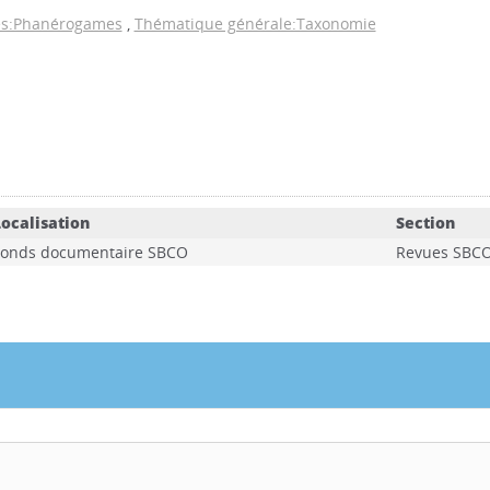
es:Phanérogames
,
Thématique générale:Taxonomie
ocalisation
Section
Fonds documentaire SBCO
Revues SBC