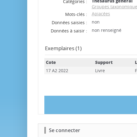
Thesaurus général
Catégories :
Groupes taxonomiqu
Apiacées
Mots-clés :
non
Données saisies :
non renseigné
Données à saisir :
Exemplaires (1)
Cote
Support
L
17 A2 2022
Livre
Se connecter