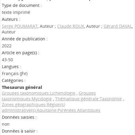
Type de document :
texte imprimé
Auteurs :
Serge POUMARAT
, Auteur ;
Claude ROUX
, Auteur ;
Gérard DAVAL
,
Auteur
Année de publication :
2022
Article en page(s) :
43-50
Langues :
Français (
fre
)
Catégories :
Thesaurus général
Groupes taxonomiques:Lichenologie
,
Groupes
taxonomiques:Mycologie
,
Thématique générale:Taxonomie
,
Zones géographiques:Région(s)
administrative(s):Aquitaine:Pyrénées Atlantiques
Données saisies :
non
Données à saisir :