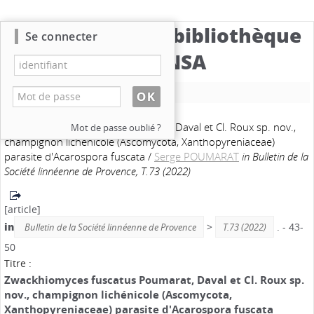
Catalogue de la bibliothèque
Se connecter
du CBNSA
Nouvelle recherche
Zwackhiomyces fuscatus Poumarat, Daval et Cl. Roux sp. nov.,
Mot de passe oublié ?
champignon lichénicole (Ascomycota, Xanthopyreniaceae)
parasite d'Acarospora fuscata
/
Serge POUMARAT
in Bulletin de la
Société linnéenne de Provence, T.73 (2022)
[article]
in
>
. - 43-
Bulletin de la Société linnéenne de Provence
T.73 (2022)
50
Titre :
Zwackhiomyces fuscatus Poumarat, Daval et Cl. Roux sp.
nov., champignon lichénicole (Ascomycota,
Xanthopyreniaceae) parasite d'Acarospora fuscata