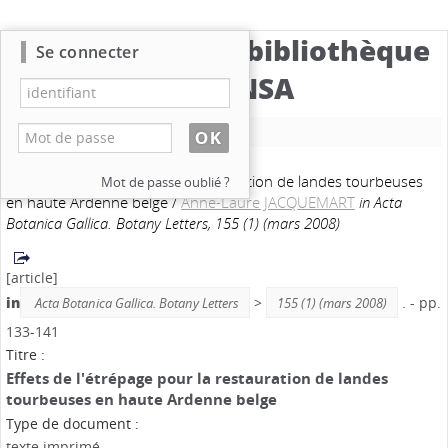
Catalogue de la bibliothèque
Se connecter
du CBNSA
Nouvelle recherche
Effets de l'étrépage pour la restauration de landes tourbeuses
Mot de passe oublié ?
en haute Ardenne belge
/
Anne-Laure JACQUEMART
in Acta
Botanica Gallica. Botany Letters, 155 (1) (mars 2008)
[article]
in
>
. - pp.
Acta Botanica Gallica. Botany Letters
155 (1) (mars 2008)
133-141
Titre :
Effets de l'étrépage pour la restauration de landes
tourbeuses en haute Ardenne belge
Type de document :
texte imprimé