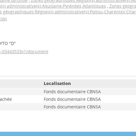
itaine:Gironde
,
Zones géographiques:Région(s) administrative(s):A
s) administrative(s):Aquitaine:Pyrénées Atlantiques
,
Zones géogra
s géographiques:Région(s) administrative(s):Poitou-Charentes:Cha
tion
HYTO "D"
hal-03443533v1/document
Localisation
Fonds documentaire CBNSA
tachée
Fonds documentaire CBNSA
Fonds documentaire CBNSA