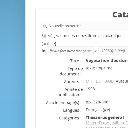
Cat
Nouvelle recherche
Végétation des dunes littorales atlantiques, 
[article]
in
>
Revue forestière française
1998(4) (1998)
Végétation des dune
Titre :
texte imprimé
Type de
document :
M.H. DUFFAUD
, Auteu
Auteurs :
1998
Année de
publication :
pp. 328-348
Article en page(s) :
Français (
fre
)
Langues :
Thesaurus général
Catégories :
Milieu:Dune
,
Milieu:F