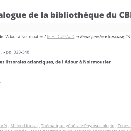
alogue de la bibliothèque du C
de l'Adour à Noirmoutier
/
M.H. DUFFAUD
in Revue forestière française, 1
. - pp. 328-348
s littorales atlantiques, de l'Adour à Noirmoutier
r
orêt
,
Milieu:Littoral
,
Thématique générale:Phytosociologie
,
Zones 