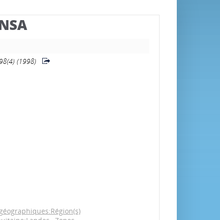
BNSA
998(4) (1998)
géographiques:Région(s)