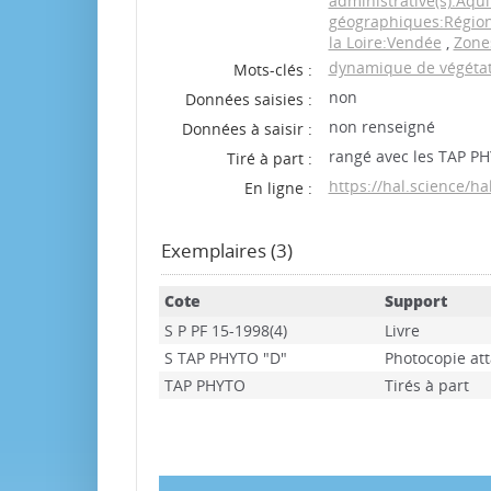
administrative(s):Aqu
géographiques:Région(
la Loire:Vendée
,
Zone
dynamique de végéta
Mots-clés :
non
Données saisies :
non renseigné
Données à saisir :
rangé avec les TAP P
Tiré à part :
https://hal.science/
En ligne :
Exemplaires (3)
Cote
Support
S P PF 15-1998(4)
Livre
S TAP PHYTO "D"
Photocopie at
TAP PHYTO
Tirés à part