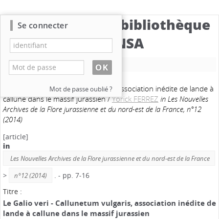
Catalogue de la bibliothèque
Se connecter
du CBNSA
Nouvelle recherche
Le Galio veri - Callunetum vulgaris, association inédite de lande à
Mot de passe oublié ?
callune dans le massif jurassien
/
Yorick FERREZ
in Les Nouvelles
Archives de la Flore jurassienne et du nord-est de la France, n°12
(2014)
[article]
in
Les Nouvelles Archives de la Flore jurassienne et du nord-est de la France
>
. - pp. 7-16
n°12 (2014)
Titre :
Le Galio veri - Callunetum vulgaris, association inédite de
lande à callune dans le massif jurassien