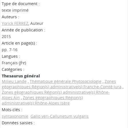
Type de document :
texte imprimé
Auteurs :
Yorick FERREZ
, Auteur
Année de publication :
2015
Article en page(s) :
pp. 7-16
Langues :
Français (
fre
)
Catégories :
Thesaurus général
Milieu:Lande
,
Thématique générale:Phytosociologie
,
Zones
géographiques:Région(s) administrative(s):Franche-Comté:Jura
,
Zones géographiques:Région(s) administrative(s):Rhône-
Alpes:Ain
,
Zones géographiques:Région(s)
administrative(s):Rhône-Alpes:Isère
Mots-clés :
syntaxonomie
Galio veri-Callunetum vulgaris
Données saisies :