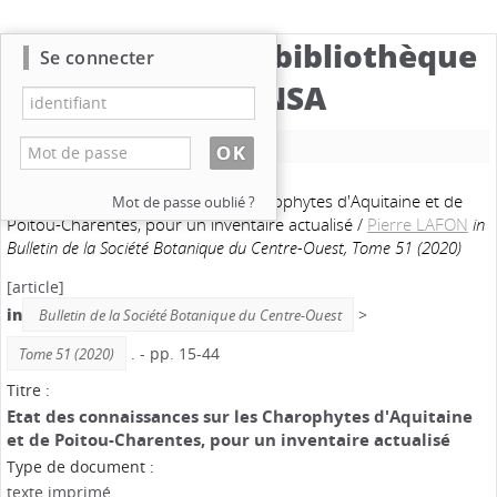
Catalogue de la bibliothèque
Se connecter
du CBNSA
Nouvelle recherche
Etat des connaissances sur les Charophytes d'Aquitaine et de
Mot de passe oublié ?
Poitou-Charentes, pour un inventaire actualisé
/
Pierre LAFON
in
Bulletin de la Société Botanique du Centre-Ouest, Tome 51 (2020)
[article]
in
>
Bulletin de la Société Botanique du Centre-Ouest
. - pp. 15-44
Tome 51 (2020)
Titre :
Etat des connaissances sur les Charophytes d'Aquitaine
et de Poitou-Charentes, pour un inventaire actualisé
Type de document :
texte imprimé