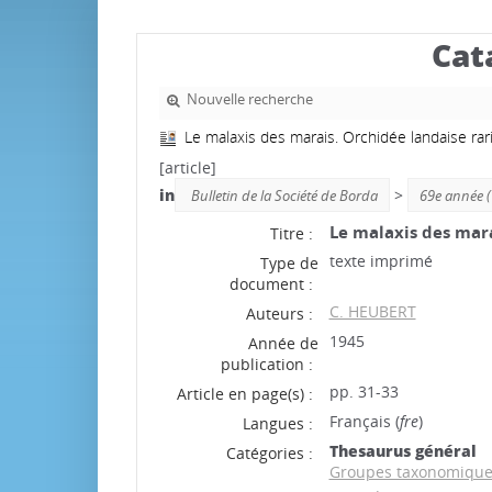
Cat
Nouvelle recherche
Le malaxis des marais. Orchidée landaise rar
[article]
in
>
Bulletin de la Société de Borda
69e année 
Le malaxis des mara
Titre :
texte imprimé
Type de
document :
C. HEUBERT
Auteurs :
1945
Année de
publication :
pp. 31-33
Article en page(s) :
Français (
fre
)
Langues :
Thesaurus général
Catégories :
Groupes taxonomiqu