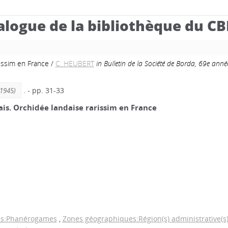
alogue de la bibliothèque du C
issim en France
/
C. HEUBERT
in Bulletin de la Société de Borda, 69e ann
. - pp. 31-33
(1945)
is. Orchidée landaise rarissim en France
es:Phanérogames
,
Zones géographiques:Région(s) administrative(s