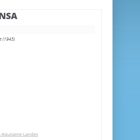
BNSA
ée (1945)
):Aquitaine:Landes