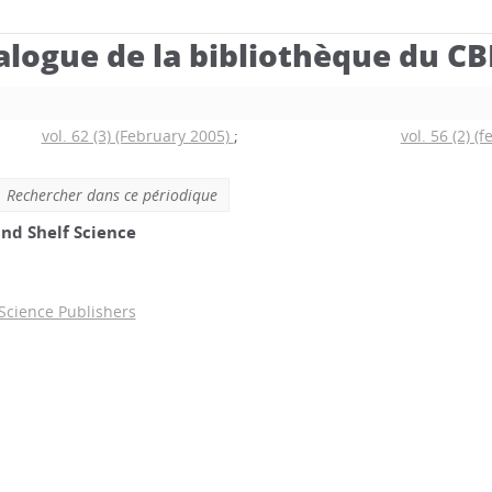
alogue de la bibliothèque du C
vol. 62 (3) (February 2005)
;
vol. 56 (2) (
Rechercher dans ce périodique
and Shelf Science
Science Publishers