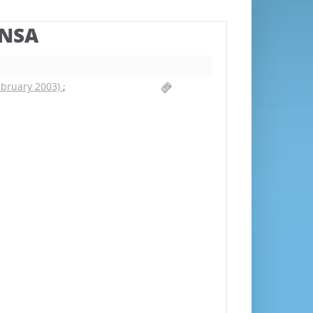
BNSA
february 2003)
;