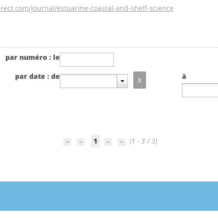
rect.com/journal/estuarine-coastal-and-shelf-science
par numéro : le
par date : de
à
1
(1 - 3 / 3)