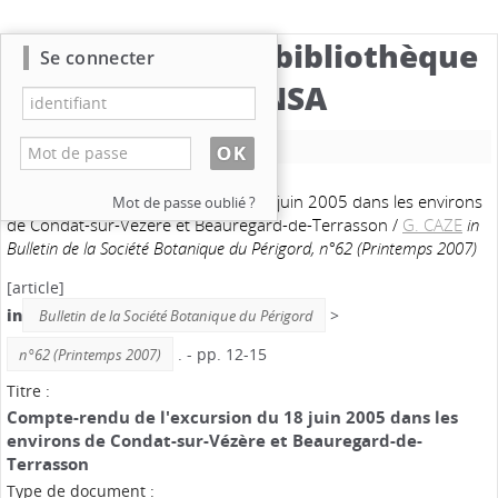
Catalogue de la bibliothèque
Se connecter
du CBNSA
Nouvelle recherche
Compte-rendu de l'excursion du 18 juin 2005 dans les environs
Mot de passe oublié ?
de Condat-sur-Vézère et Beauregard-de-Terrasson
/
G. CAZE
in
Bulletin de la Société Botanique du Périgord, n°62 (Printemps 2007)
[article]
in
>
Bulletin de la Société Botanique du Périgord
. - pp. 12-15
n°62 (Printemps 2007)
Titre :
Compte-rendu de l'excursion du 18 juin 2005 dans les
environs de Condat-sur-Vézère et Beauregard-de-
Terrasson
Type de document :