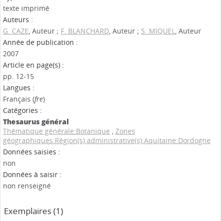
texte imprimé
Auteurs :
G. CAZE
, Auteur ;
F. BLANCHARD
, Auteur ;
S. MIQUEL
, Auteur
Année de publication :
2007
Article en page(s) :
pp. 12-15
Langues :
Français (
fre
)
Catégories :
Thesaurus général
Thématique générale:Botanique
,
Zones
géographiques:Région(s) administrative(s):Aquitaine:Dordogne
Données saisies :
non
Données à saisir :
non renseigné
Exemplaires (1)