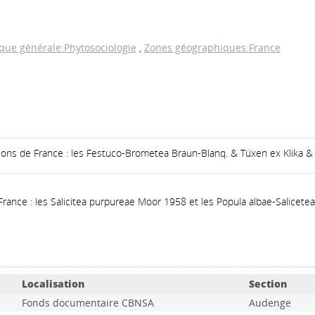
ue générale:Phytosociologie
,
Zones géographiques:France
ions de France : les Festuco-Brometea Braun-Blanq. & Tüxen ex Klika 
ance : les Salicitea purpureae Moor 1958 et les Popula albae-Salicetea
Localisation
Section
Fonds documentaire CBNSA
Audenge