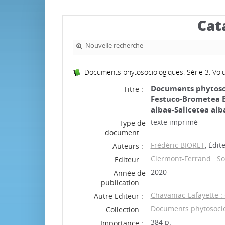
Cat
Nouvelle recherche
Documents phytosociologiques. Série 3. Vo
Documents phytosoci
Titre :
Festuco-Brometea B
albae-Salicetea alb
texte imprimé
Type de
document :
Frédéric BIORET
, Édit
Auteurs :
Clermont-Ferrand : So
Editeur :
2020
Année de
publication :
Chavaniac-Lafayette :
Autre Editeur :
Documents phytosociol
Collection :
384 p.
Importance :