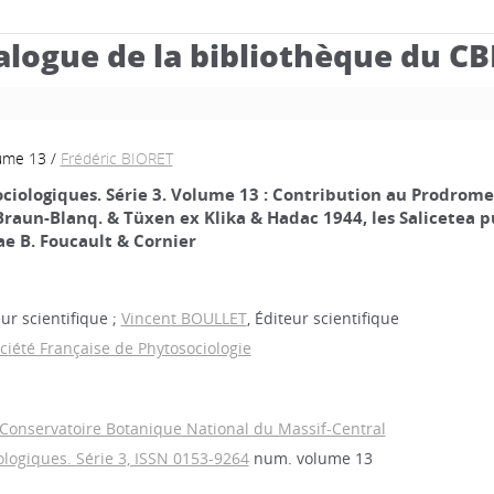
alogue de la bibliothèque du C
lume 13
/
Frédéric BIORET
ologiques. Série 3. Volume 13 : Contribution au Prodrome 
raun-Blanq. & Tüxen ex Klika & Hadac 1944, les Salicetea 
ae B. Foucault & Cornier
eur scientifique ;
Vincent BOULLET
, Éditeur scientifique
ciété Française de Phytosociologie
 Conservatoire Botanique National du Massif-Central
ogiques. Série 3, ISSN 0153-9264
num. volume 13