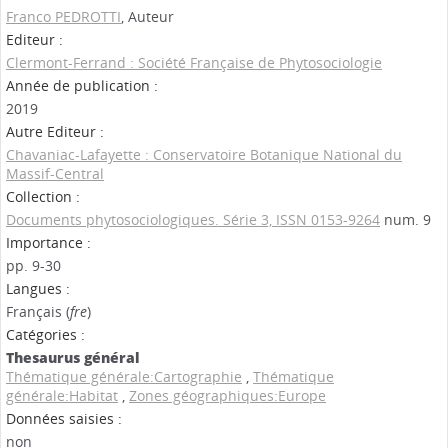
Franco PEDROTTI
, Auteur
Editeur :
Clermont-Ferrand : Société Française de Phytosociologie
Année de publication :
2019
Autre Editeur :
Chavaniac-Lafayette : Conservatoire Botanique National du
Massif-Central
Collection :
Documents phytosociologiques. Série 3, ISSN 0153-9264
num. 9
Importance :
pp. 9-30
Langues :
Français (
fre
)
Catégories :
Thesaurus général
Thématique générale:Cartographie
,
Thématique
générale:Habitat
,
Zones géographiques:Europe
Données saisies :
non