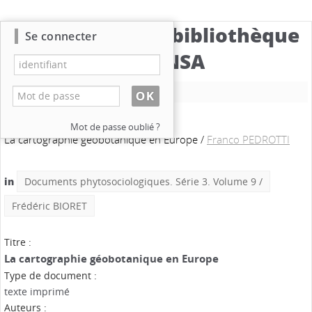
Catalogue de la bibliothèque
Se connecter
du CBNSA
Nouvelle recherche
Mot de passe oublié ?
La cartographie géobotanique en Europe
/
Franco PEDROTTI
in
Documents phytosociologiques. Série 3. Volume 9
/
Frédéric BIORET
Titre :
La cartographie géobotanique en Europe
Type de document :
texte imprimé
Auteurs :