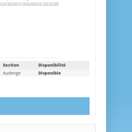
strative(s):Aquitaine:Gironde
Section
Disponibilité
Audenge
Disponible