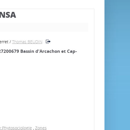
BNSA
erret
/
Thomas BEUDIN
FR7200679 Bassin d'Arcachon et Cap-
:Phytosociologie
,
Zones