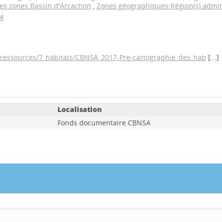
s zones:Bassin d'Arcachon
,
Zones géographiques:Région(s) admini
gé
a/ressources/7_habitats/CBNSA_2017-Pre-cartographie_des_hab
[...]
Localisation
Fonds documentaire CBNSA