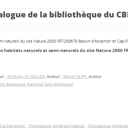
alogue de la bibliothèque du C
emi-naturels du site Natura 2000 FR7200679 Bassin d'Arcachon et Cap-F
s habitats naturels et semi-naturels du site Natura 2000 
ur ;
Anthony LE FOULER
, Auteur ;
Marie FILIPE
, Auteur
ire Botanique National Sud-Atlantique
Cartographie
,
Thématique générale:Habitat
,
Thématique générale