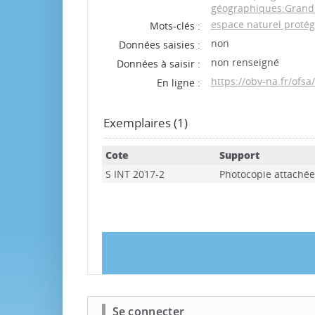
géographiques:Grande
espace naturel proté
Mots-clés :
non
Données saisies :
non renseigné
Données à saisir :
https://obv-na.fr/ofs
En ligne :
Exemplaires (1)
Cote
Support
S INT 2017-2
Photocopie attachée
Se connecter